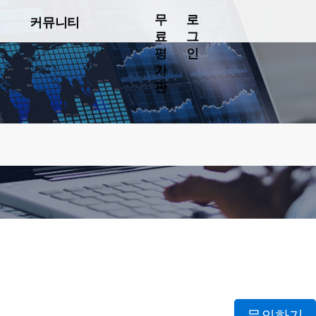
무
로
커뮤니티
료
그
평
인
가
판
문의하기