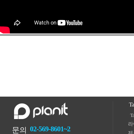
T
T
라
02-569-8601~2
문의
제